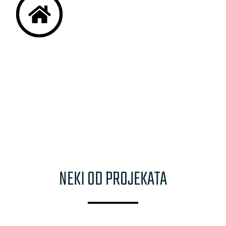
BOJENJE FASADA
Zbog štetnih utjecaja kojima je
izložene, s vremena na vrijeme je
potrebno obnoviti boju fasade.
NEKI OD PROJEKATA