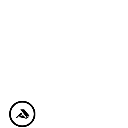
Kvalitetna izvedba
– Vodimo računa o kvaliteti
materijala, pravilnoj primjeni, zadanim
normativima i propisima
Savjetovanje
– Ovisno o situaciji na terenu,
uvijek predlažemo optimalna rješenja
Izrada troškonika
– U skladu s raspoloživim
budžetom, osiguravamo što bolju kvalitetu
materijala.
Profesionalnost
– Radove izvodimo
profesionalno i u dogovorenim rokovima.
SUHA GRADNJA
Suhomontažni sistemi omogućavaju