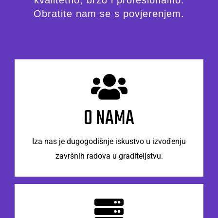
kvalitetno, brzo i profesionalno.
Obratite nam se s povjerenjem.
Tu smo za Vas
Obratite nam se s povjerenjem.
O NAMA
KONTAKTIRAJTE NAS
Iza nas je dugogodišnje iskustvo u izvođenju
završnih radova u graditeljstvu.
Tu smo za Vas