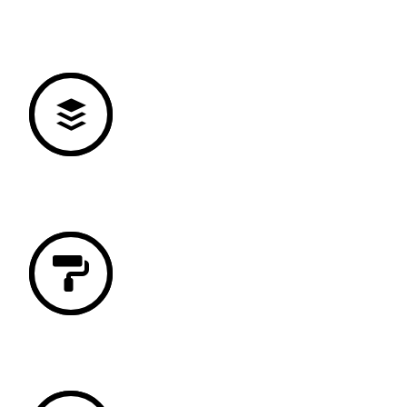
brzo i kreativno oblikovanje prostora
prema želji klijenata.
PODOPOLAGAČKI RADOVI
Podovi privlače posebnu pozornost u
interijerima, kvalitetna izvedba je
stoga vrlo važna.
LIČILAČKI I DEKORATIVNI RADOVI
Uz klasično bojenje zidova, nudimo i
dekorativne obrade unutarnjih zidnih i
stropnih površina.