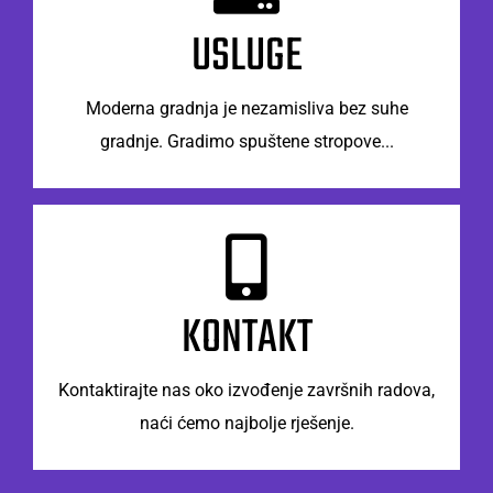
Obratite nam se s povjerenjem.
USLUGE
KONTAKTIRAJTE NAS
Moderna gradnja je nezamisliva bez suhe
gradnje. Gradimo spuštene stropove...
Tu smo za Vas
Obratite nam se s povjerenjem.
KONTAKT
KONTAKTIRAJTE NAS
Kontaktirajte nas oko izvođenje završnih radova,
naći ćemo najbolje rješenje.